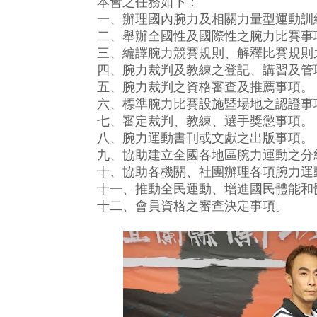
本會之任務如下：
一、辦理國內腕力及相關力量型運動訓
二、舉辦全國性及國際性之腕力比賽事
三、編譯腕力競賽規則、解釋比賽規則
四、腕力裁判及教練之登記、講習及管
五、腕力裁判之資格審查及推薦事項。
六、標準腕力比賽設施暨場地之認證事
七、審定裁判、教練、選手獎懲事項。
八、腕力運動書刊或文獻之出版事項。
九、協助建立全國各地區腕力運動之分
十、協助各機關、社團辦理各項腕力運
十一、推動全民運動、增進國民體能和
十二、會員資格之審查決定事項。