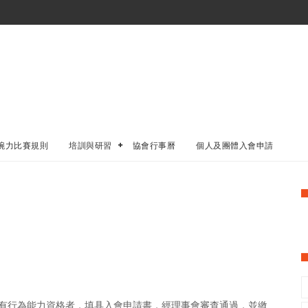
腕力比賽規則
培訓與研習
協會行事曆
個人及團體入會申請
有行為能力資格者，填具入會申請書，經理事會審查通過，並繳